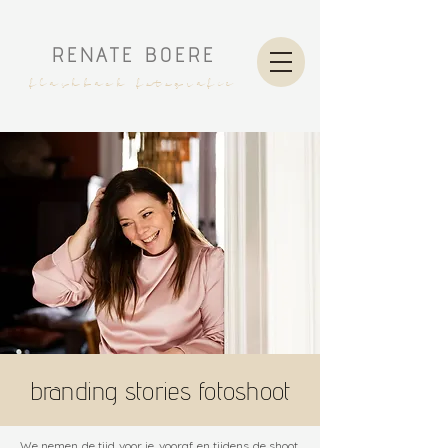
RENATE BOERE
flashback fotografie
branding stories fotoshoot
We nemen de tijd voor je, vooraf en tijdens de shoot,