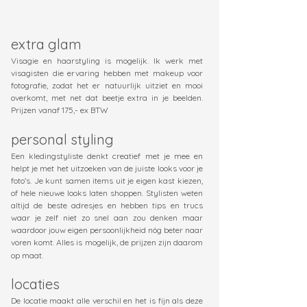
extra glam
Visagie en haarstyling is mogelijk. Ik werk met
visagisten die ervaring hebben met makeup voor
fotografie, zodat het er natuurlijk uitziet en mooi
overkomt, met net dat beetje extra in je beelden.
Prijzen vanaf 175,- ex BTW
personal styling
Een kledingstyliste denkt creatief met je mee en
helpt je met het uitzoeken van de juiste looks voor je
foto's. Je kunt samen items uit je eigen kast kiezen,
of hele nieuwe looks laten shoppen. Stylisten weten
altijd de beste adresjes en hebben tips en trucs
waar je zelf niet zo snel aan zou denken maar
waardoor jouw eigen persoonlijkheid nóg beter naar
voren komt. Alles is mogelijk, de prijzen zijn daarom
op maat.
locaties
De locatie maakt alle verschil en het is fijn als deze