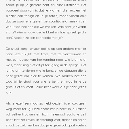
zodat je op je gemak bent en rust uitstraalt. Het
voordeel daarvan is dat je klanten die rust en het
plezier ook terugzien in je foto's, maar vooral ook:
dat ze jouw energie en persoonlijkheid meekrijgen
vanuit de beelden die we maken. Wie bent je? Waar
sta je? Wie is jouw ideale klant en hoe spreek je die
aan? Voelen ze een connectie met je?
De shoot zorgt ervoor dat je op een andere manier
naar jezelf kijkt: met trots, met zelfvertrouwen en
met een gevoel van herkenning naar wie je altijd al
was, maar nog niet altijd terugzag in de spiegel. Het
is tijd om te vieren wie je bent, en de stappen die je
hebt gezet om hier te komen. We maken beelden
waarbij je staat voor wie je bent, en waarin je de
groei ziet en voélt - elke keer weer als je naar jezelf
kijkt. ​
Als je jezelf eenmaal zo hebt gezien, is er ook geen
weg meer terug. Deze shoot zet je neer: in je kracht,
vol zelfvertrouwen en toch helemaal zoals je zelf
bent. Het zet zoveel in werking voor, tijdens en na de
shoot. Je zult merken dat je je groei ook gaat voelen,