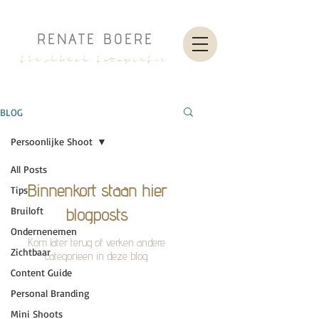
RENATE BOERE
flashback fotografie
BLOG
Persoonlijke Shoot
All Posts
Binnenkort staan hier
Tips
Bruiloft
blogposts
Ondernenemen
Kom later terug of verken andere
Zichtbaar
categorieën in deze blog.
Content Guide
Personal Branding
Mini Shoots