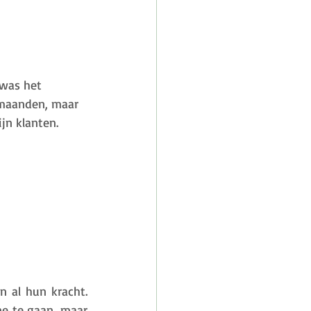
 was het 
 maanden, maar 
ijn klanten. 
 al hun kracht. 
e te gaan, maar 