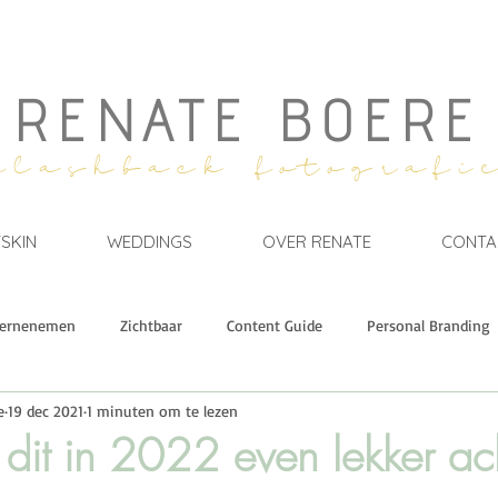
RENATE BOERE
flashback fotografi
SKIN
WEDDINGS
OVER RENATE
CONTA
ernenemen
Zichtbaar
Content Guide
Personal Branding
e
19 dec 2021
1 minuten om te lezen
Events & Retreats
GROWTH.
Branding Stories
Mil
 dit in 2022 even lekker ac