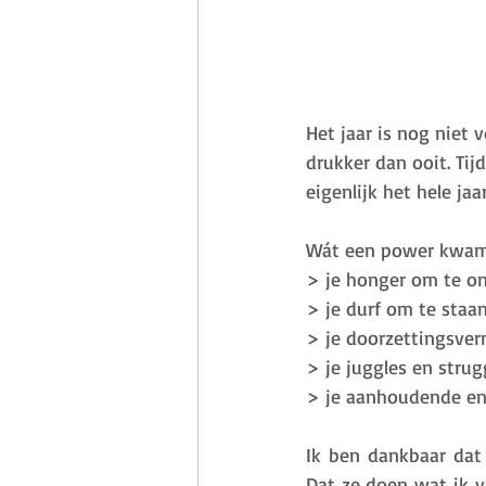
Het jaar is nog niet 
drukker dan ooit. Ti
eigenlijk het hele jaa
Wát een power kwam e
> je honger om te o
> je durf om te staan
> je doorzettingsve
> je juggles en strug
> je aanhoudende ene
Ik ben dankbaar dat
Dat ze doen wat ik v