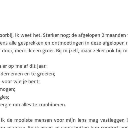
voorbij, ik weet het. Sterker nog: de afgelopen 2 maanden
jdens alle gesprekken en ontmoetingen in deze afgelopen
r door, merk ik een groei. Bij mijzelf, maar zeker ook bij m
r op me af dit jaar: 
ndernemen en te groeien;
 voor wie je bent;
rmogen;
gles;
rgie om alles te combineren.
 ik de mooiste mensen voor mijn lens mag vastleggen in
an ze vraag. En ik vraag ze soms buiten hun comfort-zon