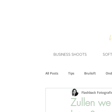
BUSINESS SHOOTS
SOFT
All Posts
Tips
Bruiloft
Ond
Flashback Fotografi
Short Stories
A Brand New You
Zullen we