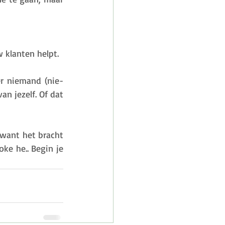
 klanten helpt. 
er niemand (nie-
n jezelf. Of dat 
want het bracht 
ke he.. Begin je 