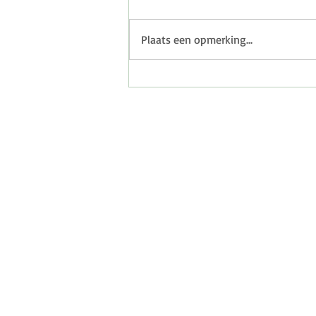
Plaats een opmerking...
Dit is waarom ik de boudoir
shoot op een andere manier
aanbied
Contact
info@flashbackfotografie.c
06.24 21 44 21
Hoofddorp