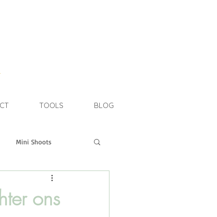
e
CT
TOOLS
BLOG
Mini Shoots
estone Shoot
hter ons