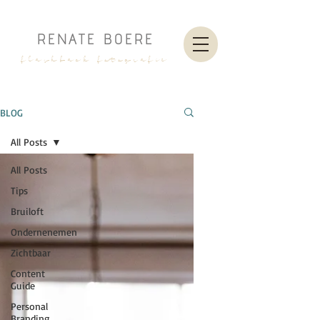
RENATE BOERE
flashback fotografie
BLOG
All Posts
All Posts
Tips
Bruiloft
Ondernenemen
Zichtbaar
Content
Guide
Personal
Branding