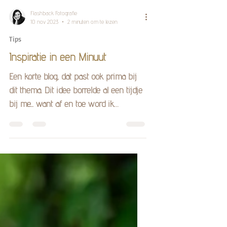
Flashback Fotografie
10 nov 2023
2 minuten om te lezen
Tips
Inspiratie in een Minuut
Een korte blog, dat past ook prima bij
dit thema. Dit idee borrelde al een tijdje
bij me... want af en toe word ik
herinnerd aan een eerder gesprek of
een ontmoeting, of wil ik random iets
met je delen, maar ben ik niet meteen
in de gelegenheid om het op te nemen,
of kan of wil ik niet in beeld te
verschijnen. Vaak verdwijnt de