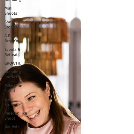
Mini
Shoots
Short
Stories
A Brand
New You
Events &
Retreats
GROWTH.
Branding
Stories
Milestone
Shoot
Your
Stories
Persoonlijke
Shoot
Boudoir