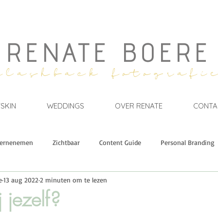
RENATE BOERE
flashback fotografi
SKIN
WEDDINGS
OVER RENATE
CONTA
ernenemen
Zichtbaar
Content Guide
Personal Branding
e
13 aug 2022
2 minuten om te lezen
Events & Retreats
GROWTH.
Branding Stories
Mil
j jezelf?