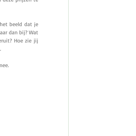
et beeld dat je 
daar dan bij? Wat 
it? Hoe zie jij 
. 
mee. 