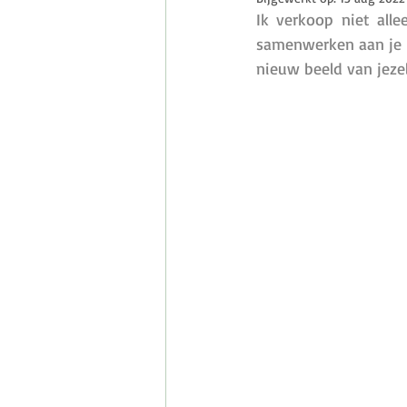
Your Stories
Persoonlijke Shoo
Ik verkoop niet all
samenwerken aan je b
nieuw beeld van jezel