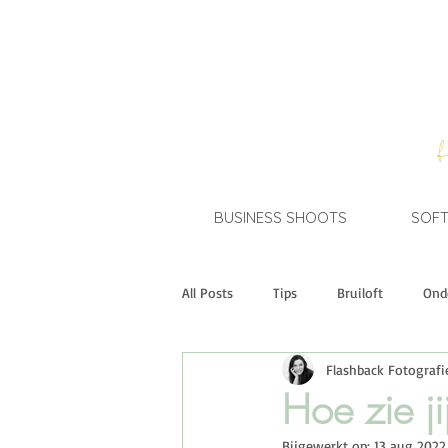
BUSINESS SHOOTS
SOFT
All Posts
Tips
Bruiloft
Ond
Flashback Fotografi
Short Stories
A Brand New You
Hoe zie ji
Bijgewerkt op:
13 aug 2022