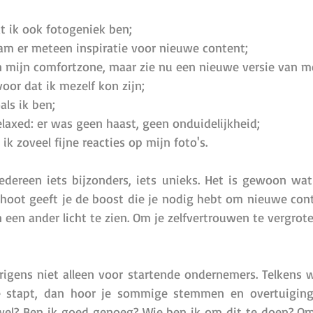
t ik ook fotogeniek ben; 
m er meteen inspiratie voor nieuwe content; 
n mijn comfortzone, maar zie nu een nieuwe versie van me
oor dat ik mezelf kon zijn; 
ls ik ben; 
laxed: er was geen haast, geen onduidelijkheid;
ik zoveel fijne reacties op mijn foto's. 
edereen iets bijzonders, iets unieks. Het is gewoon wat i
hoot geeft je de boost die je nodig hebt om nieuwe conte
 een ander licht te zien. Om je zelfvertrouwen te vergrote
rigens niet alleen voor startende ondernemers. Telkens wa
e stapt, dan hoor je sommige stemmen en overtuiging
wel? Ben ik goed genoeg? Wie ben ik om dit te doen? Om 