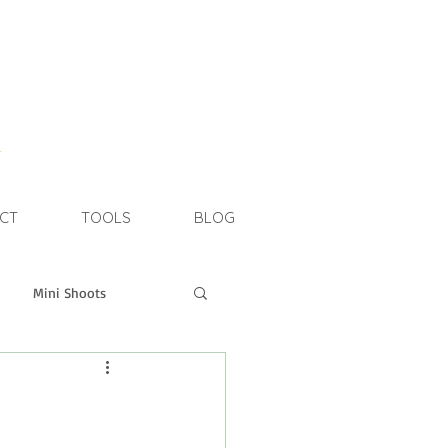
e
CT
TOOLS
BLOG
Mini Shoots
estone Shoot