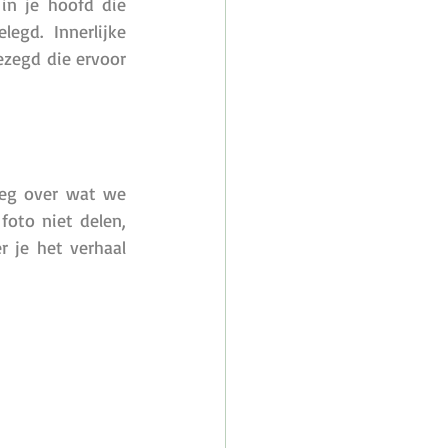
n je hoofd die 
gd. Innerlijke 
ezegd die ervoor 
eg over wat we 
to niet delen, 
 je het verhaal 