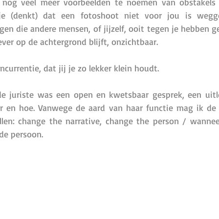
jk nog veel meer voorbeelden te noemen van obstakels i
e (denkt) dat een fotoshoot niet voor jou is weggele
en die andere mensen, of jijzelf, ooit tegen je hebben g
ever op de achtergrond blijft, onzichtbaar. 
currentie, dat jij je zo lekker klein houdt. 
e juriste was een open en kwetsbaar gesprek, een uitl
 en hoe. Vanwege de aard van haar functie mag ik de fo
llen: change the narrative, change the person / wanneer
de persoon.  