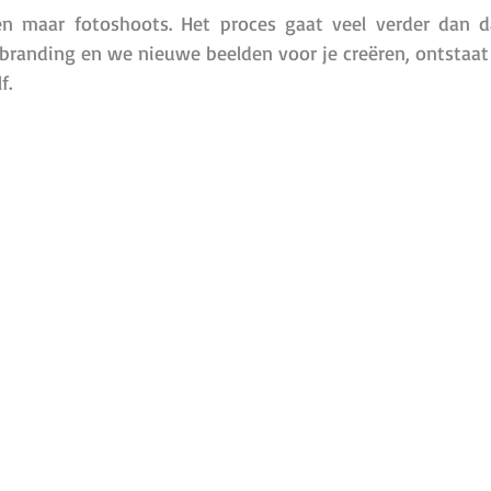
t
Boudoir
een maar fotoshoots. Het proces gaat veel verder dan d
randing en we nieuwe beelden voor je creëren, ontstaat 
f.