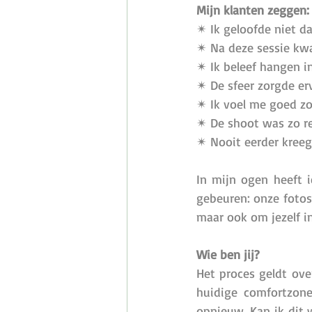
Mijn klanten zeggen:
✴ Ik geloofde niet da
✴ Na deze sessie kwa
✴ Ik beleef hangen i
✴ De sfeer zorgde erv
✴ Ik voel me goed zoa
✴ De shoot was zo re
✴ Nooit eerder kreeg 
In mijn ogen heeft i
gebeuren: onze fotos
maar ook om jezelf in
Wie ben jij? 
Het proces geldt ove
huidige comfortzon
opnieuw. Kan ik dit 