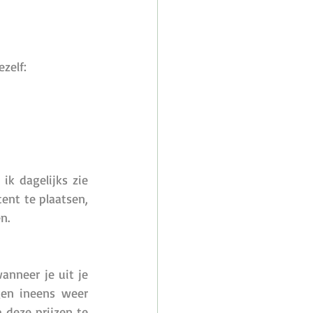
zelf: 
k dagelijks zie 
nt te plaatsen, 
n. 
nneer je uit je 
en ineens weer 
deze prijzen te 