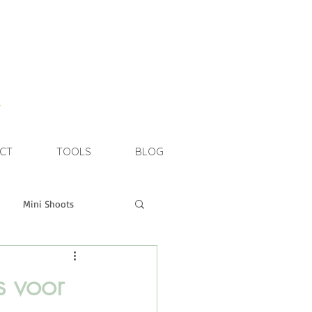
e
CT
TOOLS
BLOG
Mini Shoots
estone Shoot
s voor