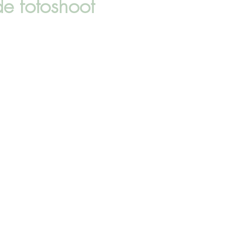
de fotoshoot
t
Boudoir