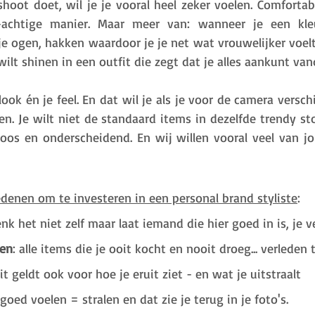
hoot doet, wil je je vooral heel zeker voelen. Comfortabe
-achtige manier. Maar meer van: wanneer je een kleu
 je ogen, hakken waardoor je je net wat vrouwelijker voelt.
 wilt shinen in een outfit die zegt dat je alles aankunt van
ook én je feel. En dat wil je als je voor de camera verschij
een. Je wilt niet de standaard items in dezelfde trendy sto
jdloos en onderscheidend. En wij willen vooral veel van jo
edenen om te investeren in een personal brand styliste
: 
enk het niet zelf maar laat iemand die hier goed in is, je 
ren
: alle items die je ooit kocht en nooit droeg... verleden t
dit geldt ook voor hoe je eruit ziet - en wat je uitstraalt
e goed voelen = stralen en dat zie je terug in je foto's. 