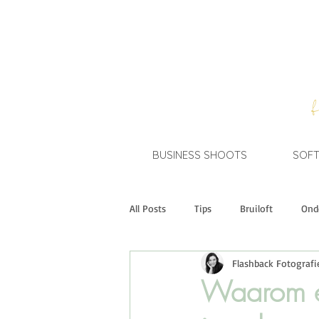
BUSINESS SHOOTS
SOFT
All Posts
Tips
Bruiloft
Ond
Flashback Fotografi
Short Stories
A Brand New You
Waarom ee