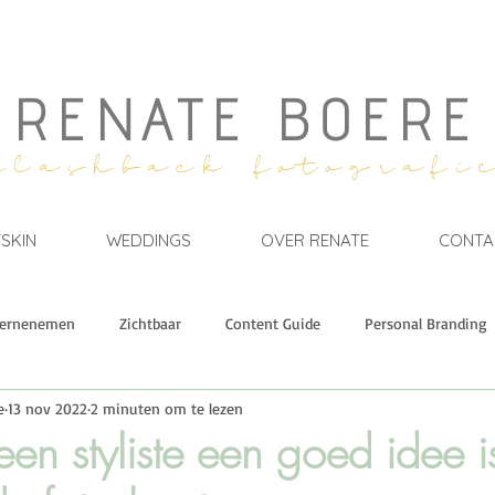
RENATE BOERE
flashback fotografi
SKIN
WEDDINGS
OVER RENATE
CONTA
ernenemen
Zichtbaar
Content Guide
Personal Branding
e
13 nov 2022
2 minuten om te lezen
Events & Retreats
GROWTH.
Branding Stories
Mil
n styliste een goed idee i