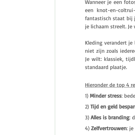
Wanneer je een fotos
een knot-en-coltrui
fantastisch staat bij
je lichaam streelt. Je
Kleding verandert je l
niet zijn zoals ieder
Je wilt: klassiek, ti
standaard plaatje. 
Hieronder de top 4 r
1) 
Minder stress
: bed
2) 
Tijd en geld bespa
3) 
Alles is branding
: 
4) 
Zelfvertrouwen
: j