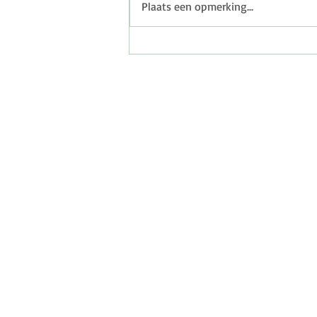
Plaats een opmerking...
Wat zijn 'transformerende'
foto's?
Contact
info@flashbackfotografie.c
06.24 21 44 21
Hoofddorp