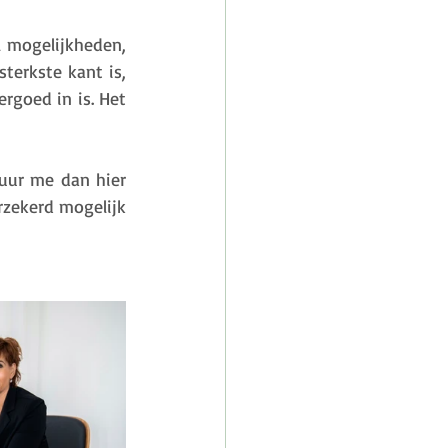
l mogelijkheden, 
terkste kant is, 
rgoed in is. Het 
uur me dan hier 
zekerd mogelijk 